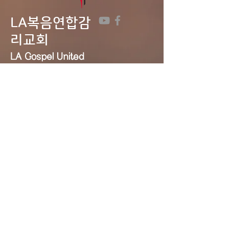
LA복음연합감
리교회
LA Gospel United
Methodist
Church
Tel:
323-641-0691
Email:
lagumc1200@gmail.com
Address: 1200 S. Manhattan Pl.,
LA, CA 90019
Contact Us