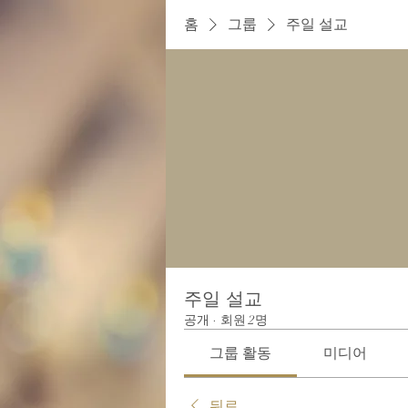
홈
그룹
주일 설교
주일 설교
공개
·
회원 2명
그룹 활동
미디어
뒤로