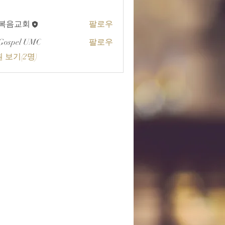
A복음교회
팔로우
교회
Gospel UMC
팔로우
 보기(2명)