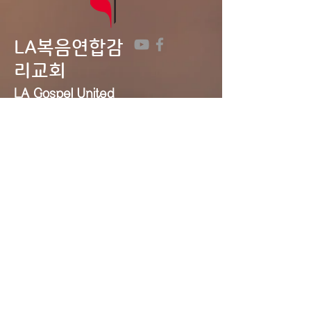
LA복음연합감
리교회
LA Gospel United
Methodist
Church
Tel:
323-641-0691
Email:
lagumc1200@gmail.com
Address: 1200 S. Manhattan Pl.,
LA, CA 90019
Contact Us