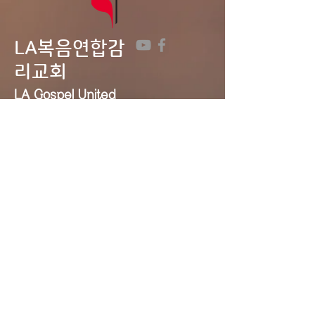
LA복음연합감
리교회
LA Gospel United
Methodist
Church
Tel:
323-641-0691
Email:
lagumc1200@gmail.com
Address: 1200 S. Manhattan Pl.,
LA, CA 90019
Contact Us