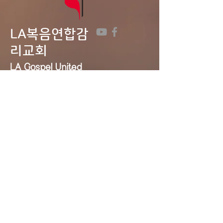
LA복음연합감
리교회
LA Gospel United
Methodist
Church
Tel:
323-641-0691
Email:
lagumc1200@gmail.com
Address: 1200 S. Manhattan Pl.,
LA, CA 90019
Contact Us