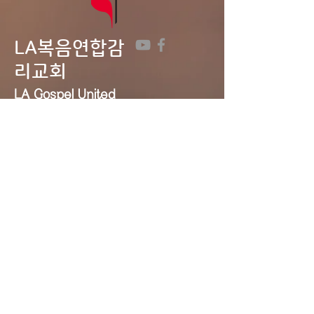
LA복음연합감
리교회
LA Gospel United
Methodist
Church
Tel:
323-641-0691
Email:
lagumc1200@gmail.com
Address: 1200 S. Manhattan Pl.,
LA, CA 90019
Contact Us