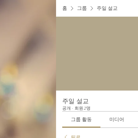
홈
그룹
주일 설교
주일 설교
공개
·
회원 2명
그룹 활동
미디어
뒤로