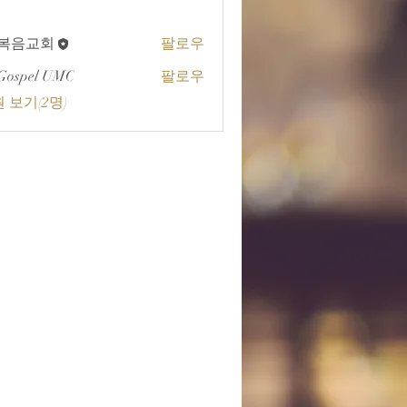
A복음교회
팔로우
교회
Gospel UMC
팔로우
 보기(2명)