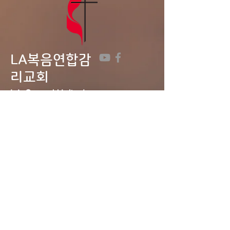
LA복음연합감
리교회
LA Gospel United
Methodist
Church
Tel:
323-641-0691
Email:
lagumc1200@gmail.com
Address: 1200 S. Manhattan Pl.,
LA, CA 90019
Contact Us