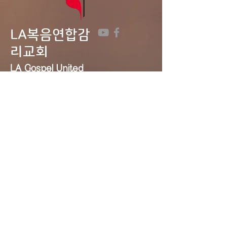
LA복음연합감
리교회
LA Gospel United
Methodist
Church
Tel:
323-641-0691
Email:
lagumc1200@gmail.com
Address: 1200 S. Manhattan Pl.,
LA, CA 90019
Contact Us