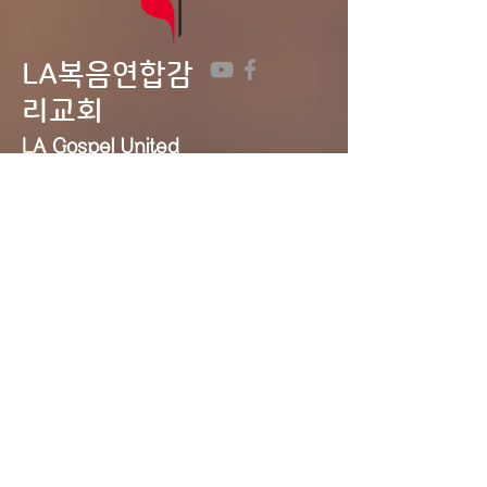
LA복음연합감
리교회
LA Gospel United
Methodist
Church
Tel:
323-641-0691
Email:
lagumc1200@gmail.com
Address: 1200 S. Manhattan Pl.,
LA, CA 90019
Contact Us