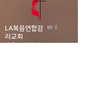
LA복음연합감
리교회
LA Gospel United
Methodist
Church
Tel:
323-641-0691
Email:
lagumc1200@gmail.com
Address: 1200 S. Manhattan Pl.,
LA, CA 90019
Contact Us