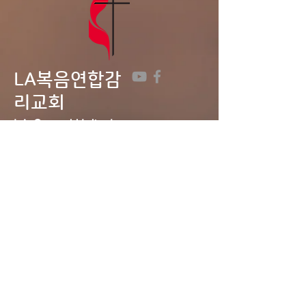
LA복음연합감
리교회
LA Gospel United
Methodist
Church
Tel:
323-641-0691
Email:
lagumc1200@gmail.com
Address: 1200 S. Manhattan Pl.,
LA, CA 90019
Contact Us