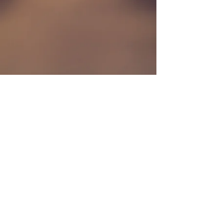
LA복음연합감
리교회
LA Gospel United
Methodist
Church
Tel:
323-641-0691