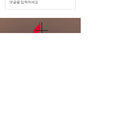
7/26/26 ‘내가
댓글을 입력하세요.
료 중에 계신 분들을 위해서
넘어 주님께로’
기도를 부탁드립니다. 3.전교
인 심방: 8월 셋째 주 부터 9
월 말까지 전교인 심방을 합니
다. 게시판에 사인업 시트가
있습니다. 기도로 준비하며,
날짜를 적어주세요. 4
LA복음연합감
리교회
LA Gospel United
Methodist
Church
Tel:
323-641-0691
Email:
lagumc1200@gmail.com
Address: 1200 S. Manhattan Pl.,