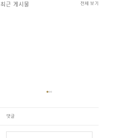
전체 보기
최근 게시물
08/02/26 교회소식
1.오늘 LA 복음연합감리교회
주일 예배에 나오신 모든 분들
댓글
을 주님의 이름으로 환영합니
다. 2.교우 가운데 연로하시
고, 몸이 불편하시고, 질병 치