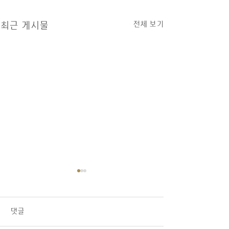
전체 보기
최근 게시물
08/02/26 교회소식
1.오늘 LA 복음연합감리교회
주일 예배에 나오신 모든 분들
댓글
을 주님의 이름으로 환영합니