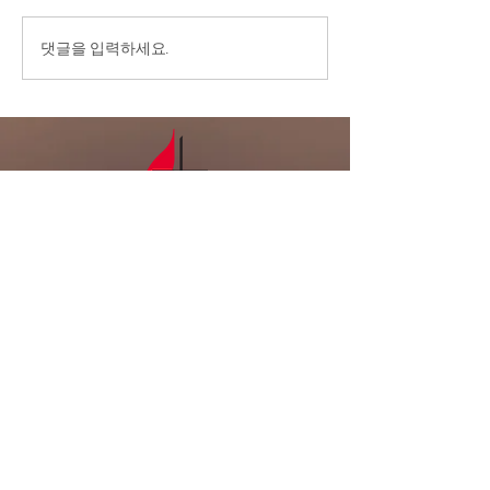
다. 2.교우 가운데 연로하시
고, 몸이 불편하시고, 질병 치
7/26/26 ‘내가
댓글을 입력하세요.
료 중에 계신 분들을 위해서
넘어 주님께로’
기도를 부탁드립니다. 3.전교
인 심방: 8월 셋째 주 부터 9
월 말까지 전교인 심방을 합니
다. 게시판에 사인업 시트가
있습니다. 기도로 준비하며,
날짜를 적어주세요. 4
LA복음연합감
리교회
LA Gospel United
Methodist
Church
Tel:
323-641-0691
Email:
lagumc1200@gmail.com