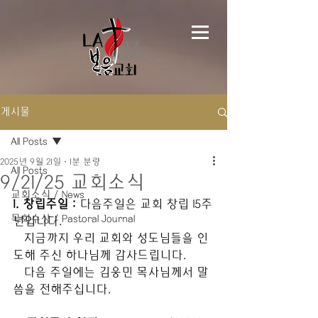
게시물
All Posts
2025년 9월 21일
1분 분량
All Posts
9/21/25 교회소식
교회소식 / News
1. 창립주일 : 
다음주일은 교회 창립 15주
목회수상 / Pastoral Journal
년입니다.
   지금까지 우리 교회와 성도님들을 인
도해 주신 하나님께 감사드립니다.
   다음 주일에는 김웅민 목사님께서 말
씀을 전해주십니다.