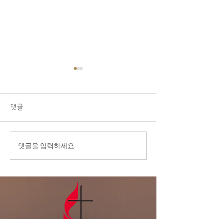
07/26/26 교회소식
1.오늘 LA 복음연합감리교회
주일 예배에 나오신 모든 분들
댓글
을 주님의 이름으로 환영합니
다. 2.교우 가운데 연로하시
고, 몸이 불편하시고, 질병 치
7월 15일, 옹기
댓글을 입력하세요.
료 중에 계신 분들을 위해서
과 함께 드리는
기도를 부탁드립니다. 3.교회
부엌 문제가 빠른 시일내에 해
결 될 수 있도록 기도를 부탁
드립니다. 4.다음주는 8월 첫
주 성만찬 주일로 지킵니다.