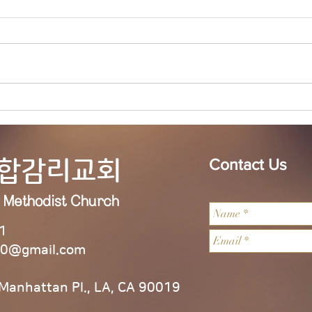
1.오늘 LA 복음연합감리교회 주일
예배에 나오신 모든 분들을 주님
의 이름으로 환영합니다. 2.교우
가운데 연로하시고, 몸이 불편하
시고, 질병 치료 중에 계신 분들을
위해서 기도를 부탁드립니다. 3.
7/2
어 
전교인 심방: 8월 셋째 주 부터 9
월 말까지 전교인 심방을 합니다.
게시판에 사인업 시트가 있습니
연합감리교회
Contact Us
다. 기도로 준비하며, 날짜를 적어
주세요. 4
d
Methodist
Church
1
0@gmail.com
 Manhattan Pl., LA, CA 90019