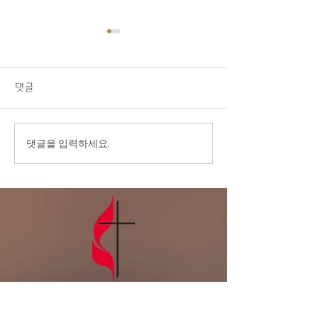
08/02/26 교회소식
07/26/26 교회
1.오늘 LA 복음연합감리교회
1.오늘 LA 복음
주일 예배에 나오신 모든 분들
주일 예배에 나오신
댓글
을 주님의 이름으로 환영합니
을 주님의 이름으
다. 2.교우 가운데 연로하시
다. 2.교우 가운데 연로하시
고, 몸이 불편하시고, 질병 치
고, 몸이 불편하시
댓글을 입력하세요.
료 중에 계신 분들을 위해서
료 중에 계신 분들
기도를 부탁드립니다. 3.전교
기도를 부탁드립니다
인 심방: 8월 셋째 주 부터 9
부엌 문제가 빠른 
월 말까지 전교인 심방을 합니
결 될 수 있도록 
다. 게시판에 사인업 시트가
드립니다. 4.다음주는 8월 첫
있습니다. 기도로 준비하며,
주 성만찬 주일로 
날짜를 적어주세요. 4
5.전교인 심방: 8
LA복음연합감