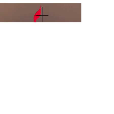
인 심방: 8월 셋째 주 부터 9
월 말까지 전교인 심방을 합니
다. 게시판에 사인업 시트가
있습니다. 기도로 준비하며,
날짜를 적어주세요. 4
LA복음연합감
리교회
LA Gospel United
Methodist
Church
Tel:
323-641-0691
Email:
lagumc1200@gmail.com
Address: 1200 S. Manhattan Pl.,
LA, CA 90019