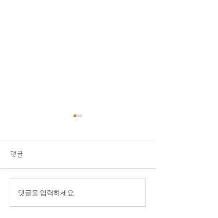
08/02/26 교회소식
1.오늘 LA 복음연합감리교회
주일 예배에 나오신 모든 분들
댓글
을 주님의 이름으로 환영합니
다. 2.교우 가운데 연로하시
고, 몸이 불편하시고, 질병 치
7/26/26 ‘내가
댓글을 입력하세요.
료 중에 계신 분들을 위해서
넘어 주님께로’
기도를 부탁드립니다. 3.전교