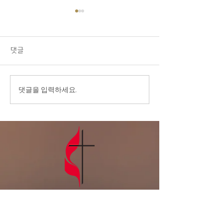
08/09/26 교회소식
1.오늘 LA 복음연합감리교회
주일 예배에 나오신 모든 분들
댓글
을 주님의 이름으로 환영합니
다. 2.교우 가운데 연로하시
고, 몸이 불편하시고, 질병 치
8/2/26 ‘모라
댓글을 입력하세요.
료 중에 계신 분들을 위해서
림의 은혜’
기도를 부탁드립니다. 3.전교
인 심방: 8월 셋째 주 부터 9
월 말까지 전교인 심방을 합니
다. 게시판에 사인업 시트가
있습니다. 기도로 준비하며,
날짜를 적어주세요. 4
LA복음연합감
리교회