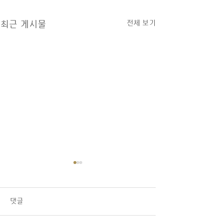
전체 보기
최근 게시물
08/02/26 교회소식
1.오늘 LA 복음연합감리교회
주일 예배에 나오신 모든 분들
댓글
을 주님의 이름으로 환영합니