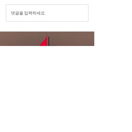
다. 2.교우 가운데 연로하시
고, 몸이 불편하시고, 질병 치
7/26/26 ‘내가
댓글을 입력하세요.
료 중에 계신 분들을 위해서
넘어 주님께로’
기도를 부탁드립니다. 3.전교
인 심방: 8월 셋째 주 부터 9
월 말까지 전교인 심방을 합니
다. 게시판에 사인업 시트가
있습니다. 기도로 준비하며,
날짜를 적어주세요. 4
LA복음연합감
리교회
LA Gospel United
Methodist
Church
Tel:
323-641-0691
Email:
lagumc1200@gmail.com