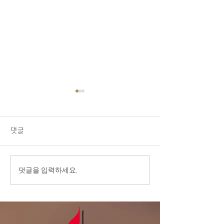
08/09/26 교회소식
1.오늘 LA 복음연합감리교회
주일 예배에 나오신 모든 분들
댓글
을 주님의 이름으로 환영합니
다. 2.교우 가운데 연로하시
고, 몸이 불편하시고, 질병 치
8/2/26 ‘모라
댓글을 입력하세요.
료 중에 계신 분들을 위해서
림의 은혜’
기도를 부탁드립니다. 3.전교
인 심방: 8월 셋째 주 부터 9
월 말까지 전교인 심방을 합니
다. 게시판에 사인업 시트가