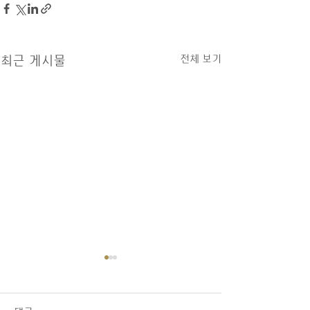
전체 보기
최근 게시물
07/26/26 교회소식
1.오늘 LA 복음연합감리교회
주일 예배에 나오신 모든 분들