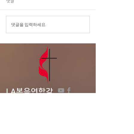
댓글
을 주님의 이름으로 환영합니
다. 2.교우 가운데 연로하시
고, 몸이 불편하시고, 질병 치
7월 15일, 옹기
댓글을 입력하세요.
료 중에 계신 분들을 위해서
과 함께 드리는
기도를 부탁드립니다. 3.교회
부엌 문제가 빠른 시일내에 해
결 될 수 있도록 기도를 부탁
드립니다. 4.다음주는 8월 첫
주 성만찬 주일로 지킵니다.
5.전교인 심방: 8월 셋째 주
LA복음연합감
리교회
LA Gospel United
Methodist
Church
Tel:
323-641-0691