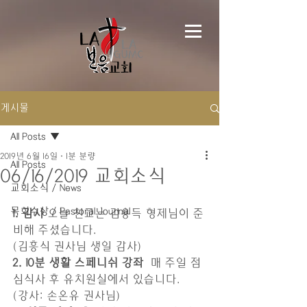
게시물
All Posts
2019년 6월 16일
1분 분량
All Posts
06/16/2019 교회소식
교회소식 / News
목회수상 / Pastoral Journal
1. 감사
 오늘 친교는 김용득 형제님이 준
비해 주셨습니다.
(김흥식 권사님 생일 감사) 
2. 10분 생활 스페니쉬 강좌
  매 주일 점
심식사 후 유치원실에서 있습니다. 
(강사: 손온유 권사님)