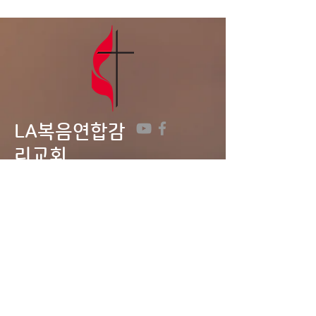
부엌 문제가 빠른 시일내에 해
결 될 수 있도록 기도를 부탁
드립니다. 4.다음주는 8월 첫
주 성만찬 주일로 지킵니다.
5.전교인 심방: 8월 셋째 주
LA복음연합감
리교회
LA Gospel United
Methodist
Church
Tel:
323-641-0691
Email:
lagumc1200@gmail.com
Address: 1200 S. Manhattan Pl.,
LA, CA 90019