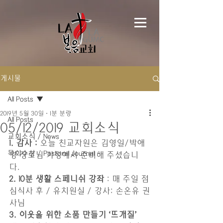
게시물
All Posts
2019년 5월 30일
1분 분량
All Posts
05/12/2019 교회소식
교회소식 / News
1. 감사 :
 오늘 친교자원은 김영일/박애
목회수상 / Pastoral Journal
경 장로님 가정에서 준비해 주셨습니
다. 
2. 10분 생활 스페니쉬 강좌
 : 매 주일 점
심식사 후 / 유치원실 / 강사: 손온유 권
사님
3. 이웃을 위한 소품 만들기 ‘뜨개질’