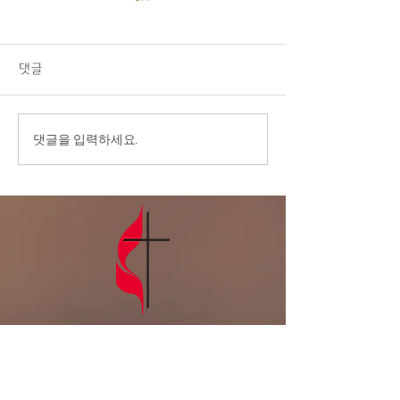
08/02/26 교회소식
1.오늘 LA 복음연합감리교회
주일 예배에 나오신 모든 분들
댓글
을 주님의 이름으로 환영합니
다. 2.교우 가운데 연로하시
고, 몸이 불편하시고, 질병 치
7/26/26 ‘내가
댓글을 입력하세요.
료 중에 계신 분들을 위해서
넘어 주님께로’
기도를 부탁드립니다. 3.전교
인 심방: 8월 셋째 주 부터 9
월 말까지 전교인 심방을 합니
다. 게시판에 사인업 시트가
있습니다. 기도로 준비하며,
날짜를 적어주세요. 4
LA복음연합감
리교회
LA Gospel United