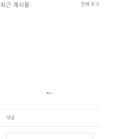
전체 보기
최근 게시물
07/26/26 교회소식
1.오늘 LA 복음연합감리교회
주일 예배에 나오신 모든 분들
댓글
을 주님의 이름으로 환영합니
다. 2.교우 가운데 연로하시
고, 몸이 불편하시고, 질병 치