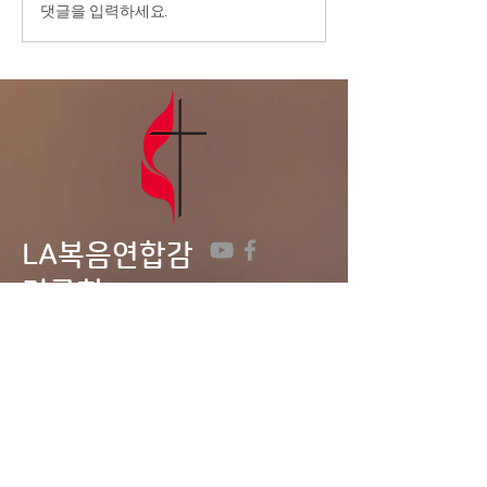
7월 15일, 옹기
댓글을 입력하세요.
료 중에 계신 분들을 위해서
과 함께 드리는
기도를 부탁드립니다. 3.교회
부엌 문제가 빠른 시일내에 해
결 될 수 있도록 기도를 부탁
드립니다. 4.다음주는 8월 첫
주 성만찬 주일로 지킵니다.
5.전교인 심방: 8월 셋째 주
LA복음연합감
리교회
LA Gospel United
Methodist
Church
Tel:
323-641-0691
Email:
lagumc1200@gmail.com
Address: 1200 S. Manhattan Pl.,