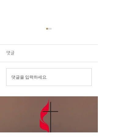
08/02/26 교회소식
1.오늘 LA 복음연합감리교회
주일 예배에 나오신 모든 분들
댓글
을 주님의 이름으로 환영합니
다. 2.교우 가운데 연로하시
고, 몸이 불편하시고, 질병 치
7/26/26 ‘내가
댓글을 입력하세요.
료 중에 계신 분들을 위해서
넘어 주님께로’
기도를 부탁드립니다. 3.전교
인 심방: 8월 셋째 주 부터 9
월 말까지 전교인 심방을 합니
다. 게시판에 사인업 시트가
있습니다. 기도로 준비하며,
날짜를 적어주세요. 4