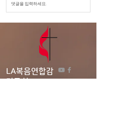
8/2/26 ‘모라
댓글을 입력하세요.
료 중에 계신 분들을 위해서
림의 은혜’
기도를 부탁드립니다. 3.전교
인 심방: 8월 셋째 주 부터 9
월 말까지 전교인 심방을 합니
다. 게시판에 사인업 시트가
있습니다. 기도로 준비하며,
날짜를 적어주세요. 4
LA복음연합감
리교회
LA Gospel United
Methodist
Church
Tel:
323-641-0691
Email:
lagumc1200@gmail.com
Address: 1200 S. Manhattan Pl.,