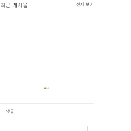
전체 보기
최근 게시물
08/09/26 교회소식
1.오늘 LA 복음연합감리교회
주일 예배에 나오신 모든 분들
댓글
을 주님의 이름으로 환영합니
다. 2.교우 가운데 연로하시
고, 몸이 불편하시고, 질병 치