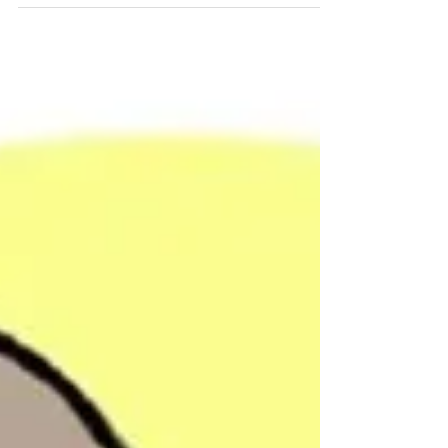
가 팽배한 시대를 살아가는 우리의 마음을 정
직하게 비추어 주는 책입니다. 우리는 흔히
우상이라고 하면 금이나 돌로 만든 형상을 떠
올립니다. 그러나 성경이 말하는 우상은 훨씬
더 교묘합니다. 가족을 향한 애틋한 사랑, 경
제적인 넉넉함, 일터에서의 성취, 안정적인
노후처럼 본래는 하나님께서 주신 '좋은
것'들이 하나님보다 더 중요한 자리를 차지할
때, 그것은 어느새 우리의 삶을 지배하는 '가
짜 신'이 됩니다. 하지만 우리가 만든 신은 반
드시 우리를 실망시킵니다. 세상의 우상들은
잠시 위안을 줄 뿐, 영혼의 깊은 갈증을 결코
채워주지 못합니다. 오히려 끊임없이 더 많은
것을 성취하고 스스로를 증명하라고 요구하
며 우리를 지치고 메마르게 만듭니다. 내 마
음의 깊은 불안과 절망은 곧 내 우상이 어디
있는지를 알려주는 바로미터와 같습니다. 무
엇인가를 잃을까