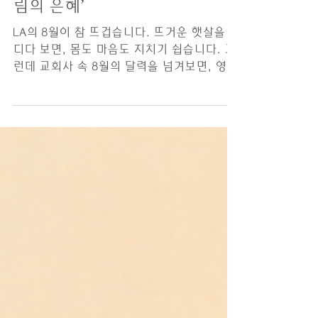
8/2/26 ‘모라비안 성령강
림의 은혜’
LA의 8월이 참 뜨겁습니다. 뜨거운 햇살을 견
디다 보면, 몸도 마음도 지치기 쉽습니다. 그
런데 교회사 속 8월의 달력을 넘겨보면, 영적
인 메마름을 단비처럼 적셔주었던 놀랍고 은
혜로운 사건이 숨어 있습니다. 바로 1727년 8
월 13일, 독일 헤른후트(Herrnhut) 공동체에
임했던 ‘모라비안 성령 강림(Moravian
Pentecost)’ 사건입니다. 당시 헤른후트에는
신앙의 자유를 찾아 유럽 각지에서 모여든 피
난민들이 살고 있었습니다. 그들은 고향을 떠
나온 이민자들이었고, 교리적 배경도 삶의 방
식도 달랐기에 초창기 공동체 안에는 크고 작
은 갈등과 상처가 끊이지 않았습니다. 고단한
삶의 무게와 서로 다른 배경 속에서 갈등을
겪는 모습이, 오늘날 우리가 살아가는 이민
사회의 모습과 어딘가 많이 닮아있습니다. 그